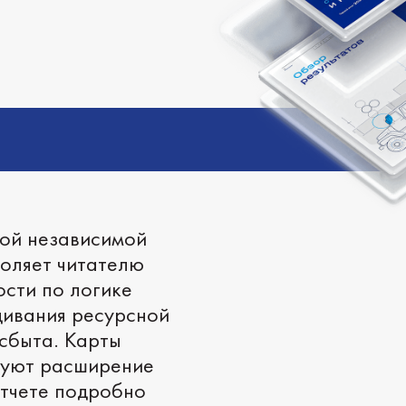
кой независимой
оляет читателю
ости по логике
щивания ресурсной
сбыта. Карты
руют расширение
отчете подробно